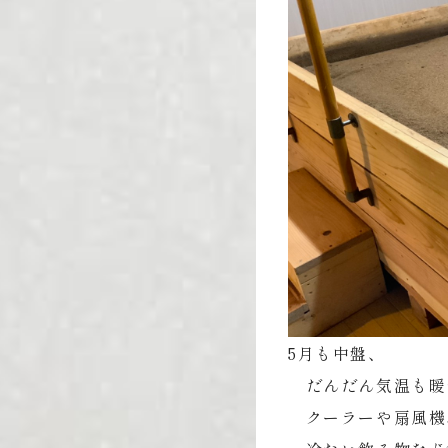
5月も中盤、
だんだん気温も暖
クーラーや扇風機